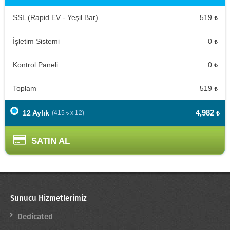
SSL (Rapid EV - Yeşil Bar)
519
İşletim Sistemi
0
Kontrol Paneli
0
Toplam
519
4,982
12 Aylık
(
415
x 12)
SATIN AL
Sunucu Hizmetlerimiz
Dedicated