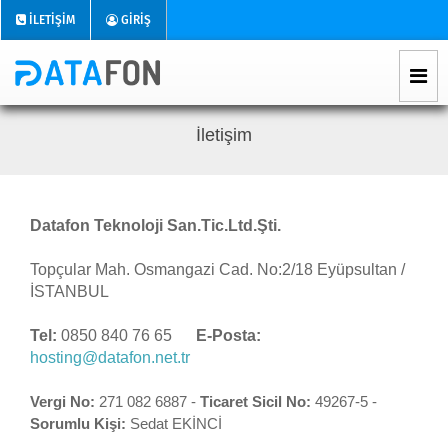
İLETİŞİM
GİRİŞ
İletişim
Datafon Teknoloji San.Tic.Ltd.Şti.
Topçular Mah. Osmangazi Cad. No:2/18 Eyüpsultan /
İSTANBUL
Tel:
0850 840 76 65
E-Posta:
hosting@datafon.net.tr
Vergi No:
271 082 6887 -
Ticaret Sicil No:
49267-5 -
Sorumlu Kişi:
Sedat EKİNCİ